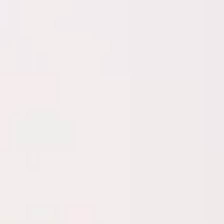
Miroverse
Templates
Para você
Impulsionado por IA
Por caso de uso