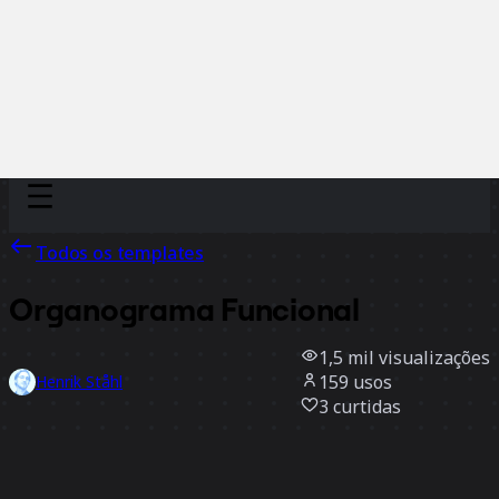
Discover
Por time
Por tamanho
Todos os templates
Organograma Funcional
1,5 mil
visualizações
159
usos
Henrik Ståhl
3
curtidas
Usar template