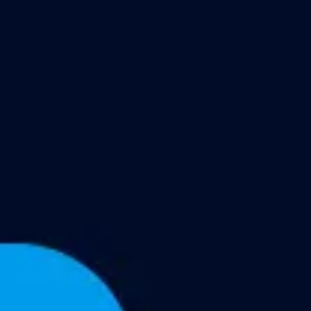
Miroverse
Templates
Para você
Impulsionado por IA
Por caso de uso