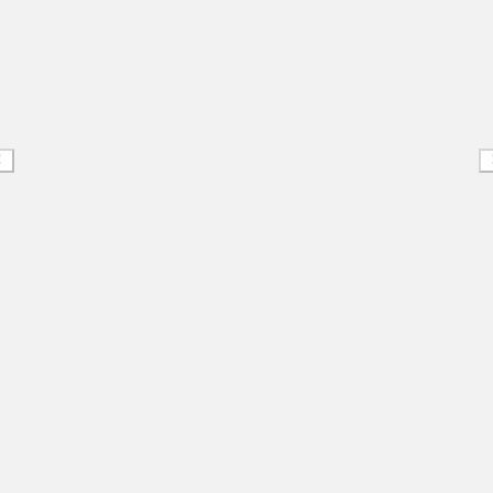
Estratégia e planejamento