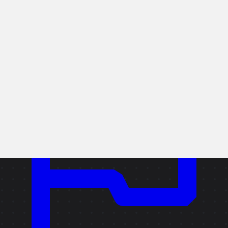
Copiar link