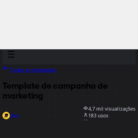
Discover
Por time
Por tamanho
Todos os templates
Template de campanha de
marketing
4,7 mil
visualizações
183
usos
Miro
17
curtidas
Usar template