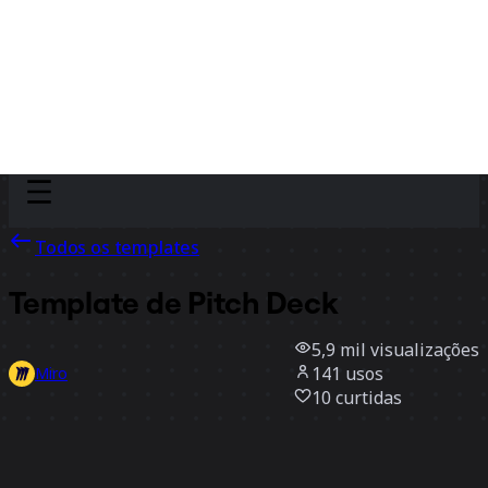
Discover
Por time
Por tamanho
Todos os templates
Template de Pitch Deck
5,9 mil
visualizações
141
usos
Miro
10
curtidas
Usar template