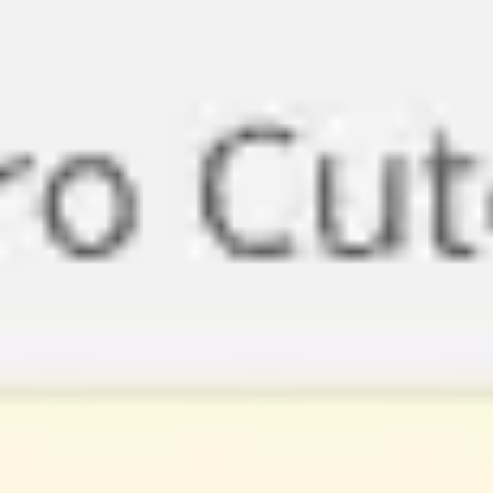
Miroverse
Templates
Para você
Impulsionado por IA
Por caso de uso