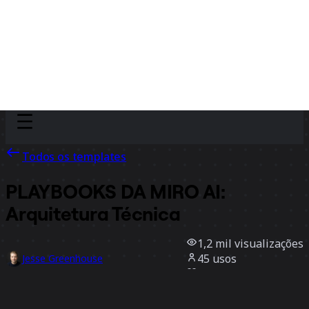
Discover
Por time
Por tamanho
Todos os templates
PLAYBOOKS DA MIRO AI:
Arquitetura Técnica
1,2 mil
visualizações
45
usos
Jesse Greenhouse
1
curtidas
Usar template