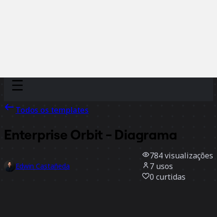
Discover
Por time
Por tamanho
Todos os templates
Enterprise Orbit - Diagrama
784
visualizações
7
usos
Edwin Castañeda
0
curtidas
Usar template