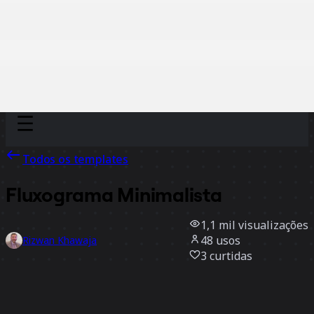
Discover
Por time
Por tamanho
Todos os templates
Fluxograma Minimalista
1,1 mil
visualizações
48
usos
Rizwan Khawaja
3
curtidas
Usar template