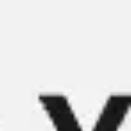
Miroverse
Templates
Para você
Impulsionado por IA
Por caso de uso