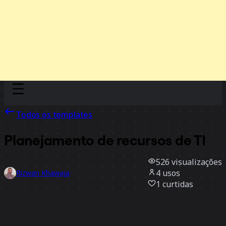
Discover
Por time
Por tamanho
Todos os templates
Planejamento de recursos de TI
526
visualizações
4
usos
Rizwan Khawaja
1
curtidas
Usar template