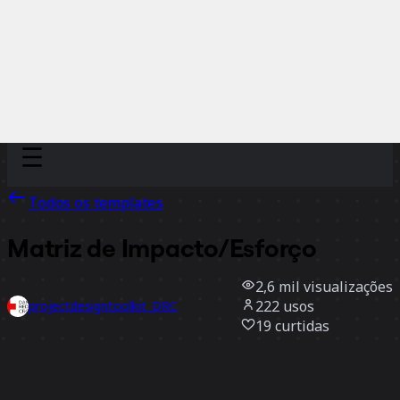
Discover
Por time
Por tamanho
Todos os templates
Matriz de Impacto/Esforço
2,6 mil
visualizações
222
usos
projectdesigntoolkit_DRC
19
curtidas
Usar template