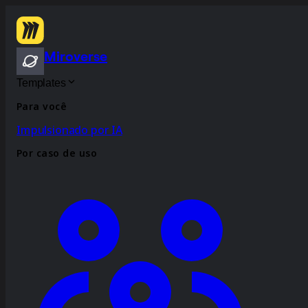
Miroverse
Templates
Para você
Impulsionado por IA
Por caso de uso