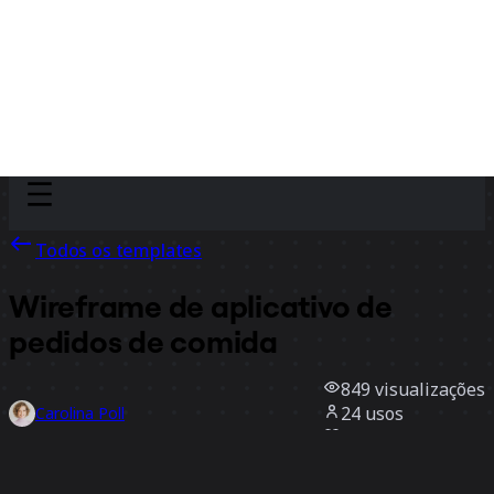
Discover
Por time
Por tamanho
Todos os templates
Wireframe de aplicativo de
pedidos de comida
849
visualizações
24
usos
Carolina Poll
3
curtidas
Usar template