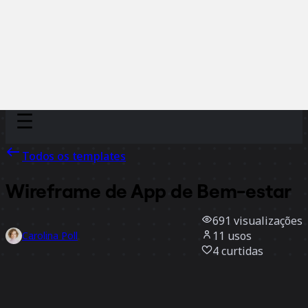
Discover
Por time
Por tamanho
Todos os templates
Wireframe de App de Bem-estar
691
visualizações
11
usos
Carolina Poll
4
curtidas
Usar template