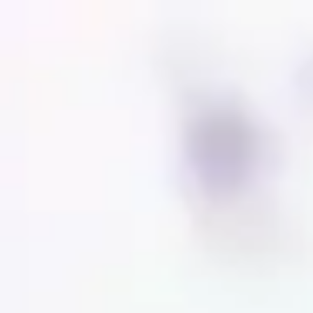
Miroverse
Templates
Para você
Impulsionado por IA
Por caso de uso