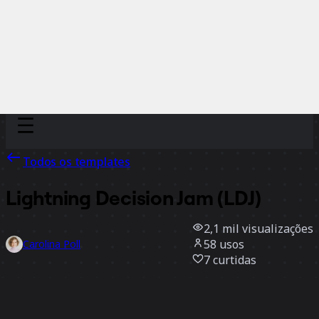
Discover
Por time
Por tamanho
Todos os templates
Lightning Decision Jam (LDJ)
2,1 mil
visualizações
58
usos
Carolina Poll
7
curtidas
Usar template