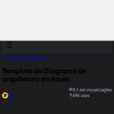
Discover
Por time
Por tamanho
Todos os templates
Template de Diagrama de
arquitetura do Azure
9,1 mil
visualizações
696
usos
Miro
9
curtidas
Usar template