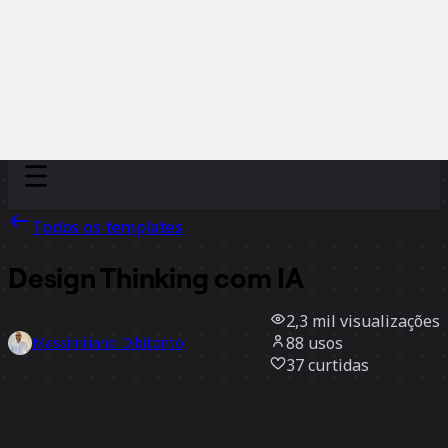
Discover
Por time
Por tamanho
Todos os templates
Design Thinking com IA
2,3 mil
visualizações
88
usos
Massimiliano Dibitonto
37
curtidas
Usar template