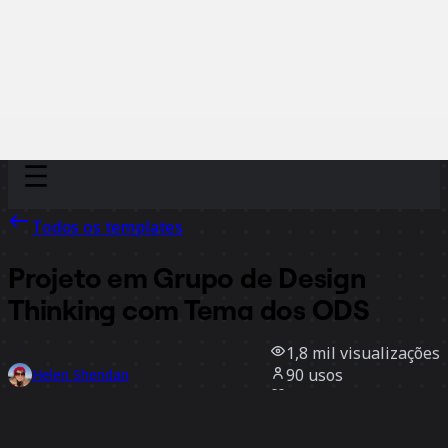
Discover
Por time
Por tamanho
Todos os templates
Projeto em Grupo de Design
Thinking com Tema dos ODS
1,8 mil
visualizações
90
usos
Helen Sheridan
28
curtidas
Usar template