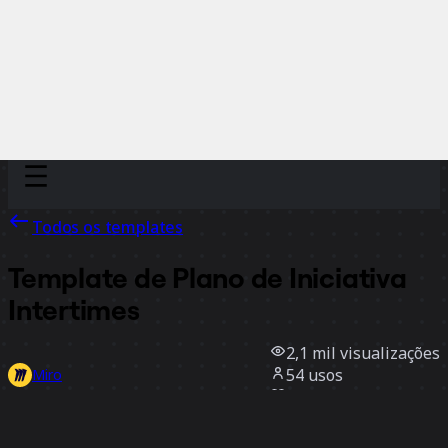
Discover
Por time
Por tamanho
Todos os templates
Template de Plano de Iniciativa
Intertimes
2,1 mil
visualizações
54
usos
Miro
4
curtidas
Usar template