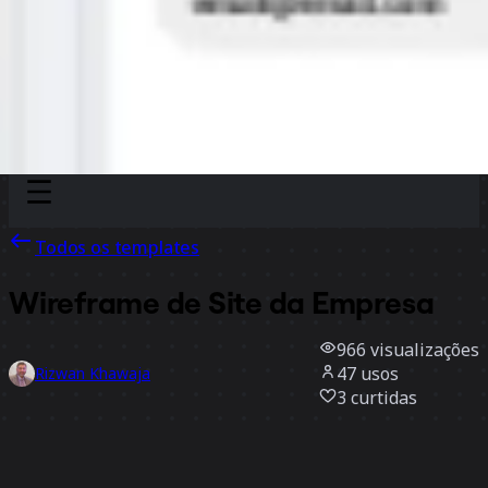
Discover
Por time
Por tamanho
Todos os templates
Wireframe de Site da Empresa
966
visualizações
47
usos
Rizwan Khawaja
3
curtidas
Usar template