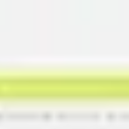
Miroverse
Templates
Para você
Impulsionado por IA
Por caso de uso