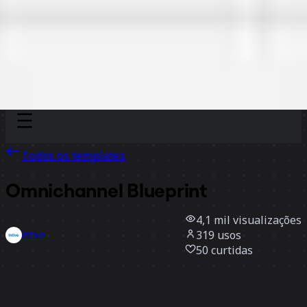
Discover
Por time
Por tamanho
Todos os templates
Omnichannel Blueprint
4,1 mil
visualizações
319
usos
intive
50
curtidas
Usar template