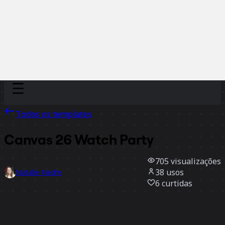
Discover
Por time
Por tamanho
Todos os templates
Canvas 26 Watch Party
705
visualizações
38
usos
Natalie Nedre
6
curtidas
Usar template