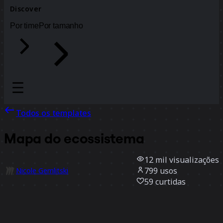
Discover
Por time
Por tamanho
Todos os templates
Mapa do ecossistema
12 mil
visualizações
799
usos
Nicole Gemlitski
59
curtidas
Usar template