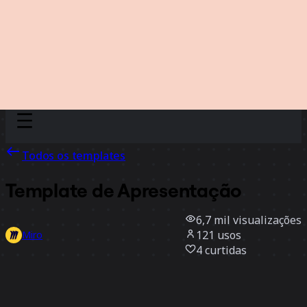
Discover
Por time
Por tamanho
Todos os templates
Template de Apresentação
6,7 mil
visualizações
121
usos
Miro
4
curtidas
Usar template