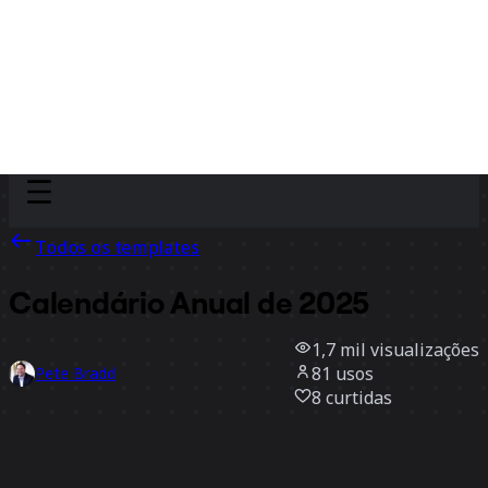
Discover
Por time
Por tamanho
Todos os templates
Calendário Anual de 2025
1,7 mil
visualizações
81
usos
Pete Bradd
8
curtidas
Usar template