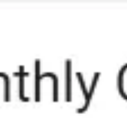
Miroverse
Templates
Para você
Impulsionado por IA
Por caso de uso