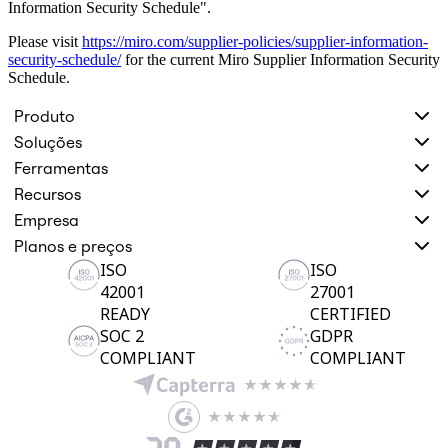
Information Security Schedule".
Design organizacional
Soluções
Please visit
https://miro.com/supplier-policies/supplier-information-
Por segmento de negócios
security-schedule/
for the current Miro Supplier Information Security
Enterprise
Schedule.
Pequenas empresas
Startups
Produto
Por setor
Soluções
Digital
Serviços profissionais
Ferramentas
Indústria
Recursos
Varejo
Serviços financeiros
Empresa
Ciência da vida e farmacêutica
Planos e preços
Por time
ISO
ISO
Gestão de produto
Design e UX
42001
27001
Engenharia
READY
CERTIFIED
Liderança de produto e operações
SOC 2
GDPR
Operações
COMPLIANT
COMPLIANT
Marketing
TI
Por iniciativa estratégica
Sistema operacional de produto
Transformação com IA