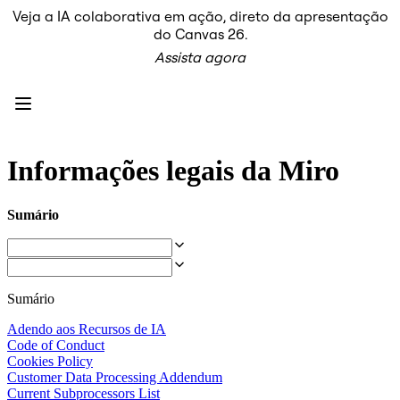
Veja a IA colaborativa em ação, direto da apresentação
Produto
do Canvas 26.
Em destaque
Assista agora
Canvas inteligente™
Fluxos
Protótipos e wireframes
Miro Engage
Plataforma
Visão geral da IA
AI Workflows
Informações legais da Miro
Conectores
Servidor MCP
Explore os Playbooks de IA
Sumário
Servidor MCP
Planos de ação
Integrações
Segurança
Enterprise Guard
Sumário
Plataforma para desenvolvedores
Baixar aplicativos
Adendo aos Recursos de IA
Formatos
Code of Conduct
Lousa
Cookies Policy
Diagramas
Customer Data Processing Addendum
Kanban
Current Subprocessors List
Linhas do tempo