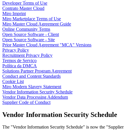
Developer Terms of Use
Talktrack
Contrato Master Cloud
Tabelas
Miro Imprint
Documentos
Miro Marketplace Terms of Use
Slides
Miro Master Cloud Agreement Guide
Casos de uso
Online Community Terms
Em destaque
Open Source Software - Client
Explore os Playbooks de IA
Open Source Software - Site
Explore o Miroverse
Prior Master Cloud Agreement "MCA" Versions
Geral
Privacy Policy
Diagramas
Recruitment Privacy Policy
Workshops
Termos de Serviço
Brainstorming
Política da DMCA
Mapas mentais
Solutions Partner Program Agreement
Mapas conceituais
Conduct and Content Standards
Fluxogramas
Cookie List
Roadmaps
Miro Modern Slavery Statement
Roadmaps
Vendor Information Security Schedule
Mapeamento de processos
Vendor Data Processing Addendum
Design técnico e documentação
Supplier Code of Conduct
Protótipos e wireframes
Mapa da jornada do cliente
Vendor Information Security Schedule
Síntese de pesquisa
Workshops de design
Planejamento e entrega
The "Vendor Information Security Schedule" is now the "Supplier
Planejamento de metas