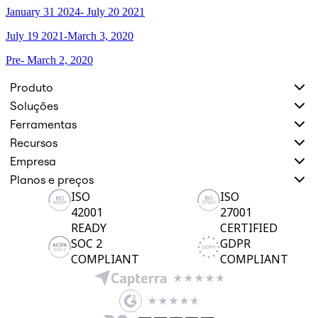
January 31 2024- July 20 2021
Design organizacional
Soluções
July 19 2021-March 3, 2020
Por segmento de negócios
Enterprise
Pre- March 2, 2020
Pequenas empresas
Startups
Produto
Por setor
Digital
Soluções
Serviços profissionais
Ferramentas
Indústria
Varejo
Recursos
Serviços financeiros
Empresa
Ciência da vida e farmacêutica
Planos e preços
Por time
Gestão de produto
ISO
ISO
Design e UX
42001
27001
Engenharia
READY
CERTIFIED
Liderança de produto e operações
SOC 2
GDPR
Operações
Marketing
COMPLIANT
COMPLIANT
TI
Por iniciativa estratégica
Sistema operacional de produto
Transformação com IA