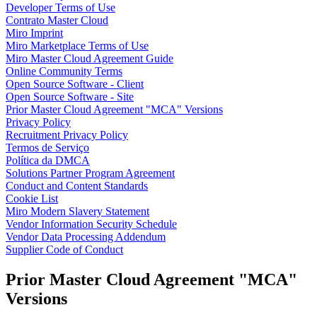
Developer Terms of Use
Talktrack
Contrato Master Cloud
Tabelas
Miro Imprint
Documentos
Miro Marketplace Terms of Use
Slides
Miro Master Cloud Agreement Guide
Casos de uso
Online Community Terms
Em destaque
Open Source Software - Client
Explore os Playbooks de IA
Open Source Software - Site
Explore o Miroverse
Prior Master Cloud Agreement "MCA" Versions
Geral
Privacy Policy
Diagramas
Recruitment Privacy Policy
Workshops
Termos de Serviço
Brainstorming
Política da DMCA
Mapas mentais
Solutions Partner Program Agreement
Mapas conceituais
Conduct and Content Standards
Fluxogramas
Cookie List
Roadmaps
Miro Modern Slavery Statement
Roadmaps
Vendor Information Security Schedule
Mapeamento de processos
Vendor Data Processing Addendum
Design técnico e documentação
Supplier Code of Conduct
Protótipos e wireframes
Mapa da jornada do cliente
Prior Master Cloud Agreement "MCA"
Síntese de pesquisa
Workshops de design
Versions
Planejamento e entrega
Planejamento de metas