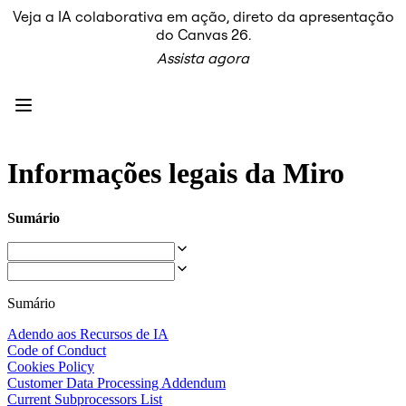
Veja a IA colaborativa em ação, direto da apresentação
Produto
do Canvas 26.
Em destaque
Assista agora
Canvas inteligente™
Fluxos
Protótipos e wireframes
Miro Engage
Plataforma
Visão geral da IA
AI Workflows
Informações legais da Miro
Conectores
Servidor MCP
Explore os Playbooks de IA
Sumário
Servidor MCP
Planos de ação
Integrações
Segurança
Enterprise Guard
Sumário
Plataforma para desenvolvedores
Baixar aplicativos
Adendo aos Recursos de IA
Formatos
Code of Conduct
Lousa
Cookies Policy
Diagramas
Customer Data Processing Addendum
Kanban
Current Subprocessors List
Linhas do tempo