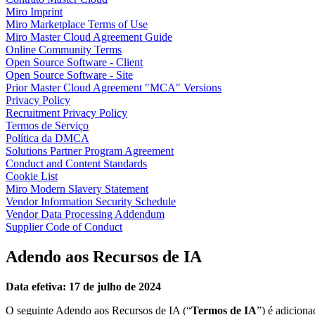
Talktrack
Miro Imprint
Tabelas
Miro Marketplace Terms of Use
Documentos
Miro Master Cloud Agreement Guide
Slides
Online Community Terms
Casos de uso
Open Source Software - Client
Em destaque
Open Source Software - Site
Explore os Playbooks de IA
Prior Master Cloud Agreement "MCA" Versions
Explore o Miroverse
Privacy Policy
Geral
Recruitment Privacy Policy
Diagramas
Termos de Serviço
Workshops
Política da DMCA
Brainstorming
Solutions Partner Program Agreement
Mapas mentais
Conduct and Content Standards
Mapas conceituais
Cookie List
Fluxogramas
Miro Modern Slavery Statement
Roadmaps
Vendor Information Security Schedule
Roadmaps
Vendor Data Processing Addendum
Mapeamento de processos
Supplier Code of Conduct
Design técnico e documentação
Protótipos e wireframes
Adendo aos Recursos de IA
Mapa da jornada do cliente
Síntese de pesquisa
Data efetiva: 17 de julho de 2024
Workshops de design
Planejamento e entrega
O seguinte Adendo aos Recursos de IA (“
Termos de IA
”) é adiciona
Planejamento de metas