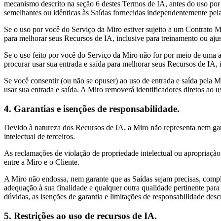
Transformação dos modos de trabalho
mecanismo descrito na seção 6 destes Termos de IA, antes do uso por
Experiência digital do funcionário
semelhantes ou idênticas às Saídas fornecidas independentemente pela 
Design de experiência do cliente e serviço
Transformação de nuvem e software
Se o uso por você do Serviço da Miro estiver sujeito a um Contrato M
Recursos
para melhorar seus Recursos de IA, inclusive para treinamento ou aju
Aprendizagem
Histórias de clientes
Se o uso feito por você do Serviço da Miro não for por meio de uma as
Academy
procurar usar sua entrada e saída para melhorar seus Recursos de IA, i
Webinars
Se você consentir (ou não se opuser) ao uso de entrada e saída pela M
Aprendizagem na Reforge
usar sua entrada e saída. A Miro removerá identificadores diretos ao u
Comunidade e suporte
Central de ajuda
Eventos
4. Garantias e isenções de responsabilidade.
Comunidade
Blog
Devido à natureza dos Recursos de IA, a Miro não representa nem garan
Parceiros e serviços
intelectual de terceiros.
Serviços Profissionais da Miro
Parceiros de soluções
As reclamações de violação de propriedade intelectual ou apropriação 
Preços
entre a Miro e o Cliente.
A Miro não endossa, nem garante que as Saídas sejam precisas, complet
adequação à sua finalidade e qualquer outra qualidade pertinente para
dúvidas, as isenções de garantia e limitações de responsabilidade des
5. Restrições ao uso de recursos de IA
.