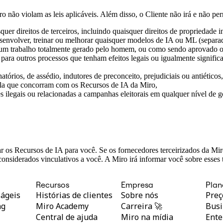
 não violam as leis aplicáveis. ‍Além disso, o Cliente não irá e não pe
quer direitos de terceiros, incluindo quaisquer direitos de propriedade i
senvolver, treinar ou melhorar quaisquer modelos de IA ou ML (separad
u um trabalho totalmente gerado pelo homem, ou como sendo aprovado o
para outros processos que tenham efeitos legais ou igualmente signific
atórios, de assédio, indutores de preconceito, prejudiciais ou antiéticos,
ala que concorram com os Recursos de IA da Miro,
 ilegais ou relacionadas a campanhas eleitorais em qualquer nível de go
zar os Recursos de IA para você. Se os fornecedores terceirizados da M
considerados vinculativos a você. A Miro irá informar você sobre esses
Recursos
Empresa
Plan
 ágeis
Histórias de clientes
Sobre nós
Preç
ng
Miro Academy
Carreira 🚀
Busi
Central de ajuda
Miro na mídia
Ente