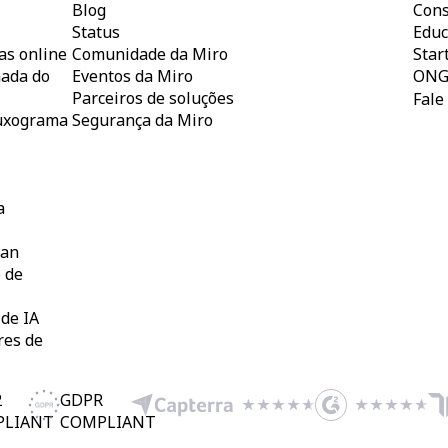
Blog
Cons
l
Status
Educ
as online
Comunidade da Miro
Star
nada do
Eventos da Miro
ONG
Parceiros de soluções
Fale
luxograma
Segurança da Miro
a
ban
 de
de IA
res de
2
GDPR
PLIANT
COMPLIANT