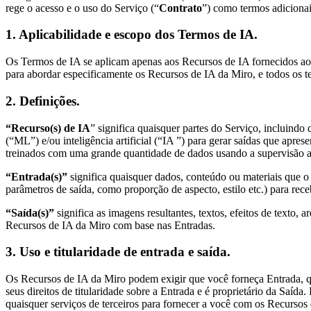
rege o acesso e o uso do Serviço (“
Contrato
”) como termos adicionai
Design organizacional
Soluções
1. Aplicabilidade e escopo dos Termos de IA.
Por segmento de negócios
Enterprise
Os Termos de IA se aplicam apenas aos Recursos de IA fornecidos ao
Pequenas empresas
para abordar especificamente os Recursos de IA da Miro, e todos os 
Startups
Por setor
2. Definições.
Digital
Serviços profissionais
Indústria
“Recurso(s) de IA
” significa quaisquer partes do Serviço, incluin
Varejo
(“ML”) e/ou inteligência artificial (“IA ”) para gerar saídas que apr
Serviços financeiros
treinados com uma grande quantidade de dados usando a supervisão au
Ciência da vida e farmacêutica
Por time
“Entrada(s)”
significa quaisquer dados, conteúdo ou materiais que o
Gestão de produto
parâmetros de saída, como proporção de aspecto, estilo etc.) para rec
Design e UX
Engenharia
“Saída(s)”
significa as imagens resultantes, textos, efeitos de texto,
Liderança de produto e operações
Recursos de IA da Miro com base nas Entradas.
Operações
Marketing
3. Uso e titularidade de entrada e saída
.
TI
Por iniciativa estratégica
Os Recursos de IA da Miro podem exigir que você forneça Entrada, qu
Sistema operacional de produto
seus direitos de titularidade sobre a Entrada e é proprietário da Saída
Transformação com IA
quaisquer serviços de terceiros para fornecer a você com os Recursos 