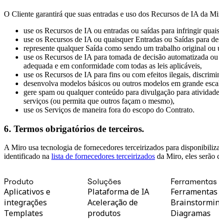
O Cliente garantirá que suas entradas e uso dos Recursos de IA da Miro
use os Recursos de IA ou entradas ou saídas para infringir quais
use os Recursos de IA ou quaisquer Entradas ou Saídas para de
represente qualquer Saída como sendo um trabalho original o
use os Recursos de IA para tomada de decisão automatizada ou 
adequada e em conformidade com todas as leis aplicáveis,
use os Recursos de IA para fins ou com efeitos ilegais, discrimin
desenvolva modelos básicos ou outros modelos em grande esc
gere spam ou qualquer conteúdo para divulgação para atividades
serviços (ou permita que outros façam o mesmo),
use os Serviços de maneira fora do escopo do Contrato.
6. Termos obrigatórios de terceiros
.
A Miro usa tecnologia de fornecedores terceirizados para disponibili
identificado na
lista de fornecedores terceirizados
da Miro, eles serão 
Produto
Soluções
Ferramentas
Aplicativos e
Plataforma de IA
Ferramentas
integrações
Aceleração de
Brainstormi
Templates
produtos
Diagramas