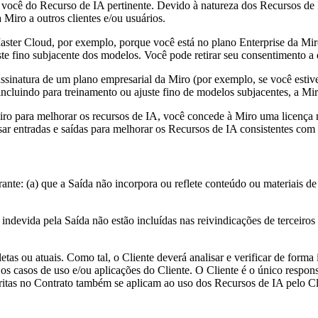
 você do Recurso de IA pertinente. Devido à natureza dos Recursos de 
Miro a outros clientes e/ou usuários.
aster Cloud, por exemplo, porque você está no plano Enterprise da Miro
ste fino subjacente dos modelos. Você pode retirar seu consentimento 
sinatura de um plano empresarial da Miro (por exemplo, se você estiver
ncluindo para treinamento ou ajuste fino de modelos subjacentes, a Miro
iro para melhorar os recursos de IA, você concede à Miro uma licença nã
sar entradas e saídas para melhorar os Recursos de IA consistentes com 
te: (a) que a Saída não incorpora ou reflete conteúdo ou materiais de te
indevida pela Saída não estão incluídas nas reivindicações de terceiro
as ou atuais. Como tal, o Cliente deverá analisar e verificar de forma 
 os casos de uso e/ou aplicações do Cliente. O Cliente é o único respon
critas no Contrato também se aplicam ao uso dos Recursos de IA pelo Cl