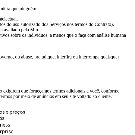
rmitirá que ninguém:
ntelectual,
os do uso autorizado dos Serviços nos termos do Contrato),
u avaliado pela Miro,
ativos sobre os indivíduos, a menos que o faça com análise humana
verno, ou abuse, prejudique, interfira ou interrompa quaisquer
iro exigirem que forneçamos termos adicionais a você, conforme
 termos por meio de anúncios em seu site voltado ao cliente.
os e preços
os
ness
rprise