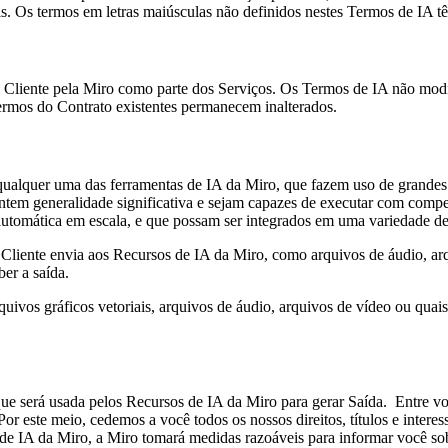
s. Os termos em letras maiúsculas não definidos nestes Termos de IA tê
 Cliente pela Miro como parte dos Serviços. Os Termos de IA não modi
termos do Contrato existentes permanecem inalterados.
do qualquer uma das ferramentas de IA da Miro, que fazem uso de gran
esentem generalidade significativa e sejam capazes de executar com comp
tomática em escala, e que possam ser integrados em uma variedade de 
 Cliente envia aos Recursos de IA da Miro, como arquivos de áudio, ar
eber a saída.
 arquivos gráficos vetoriais, arquivos de áudio, arquivos de vídeo ou qu
e será usada pelos Recursos de IA da Miro para gerar Saída. Entre voc
. Por este meio, cedemos a você todos os nossos direitos, títulos e inter
de IA da Miro, a Miro tomará medidas razoáveis ​​para informar você sob