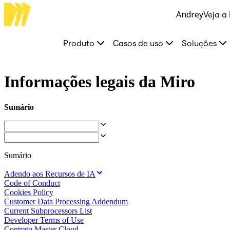
Andrey
Veja a
Produto
Em destaque
Canvas inteligente™
Produto
Casos de uso
Soluções
Fluxos
Protótipos e wireframes
Miro Engage
Plataforma
Informações legais da Miro
Visão geral da IA
AI Workflows
Conectores
Sumário
Servidor MCP
Explore os Playbooks de IA
Servidor MCP
Planos de ação
Integrações
Segurança
Sumário
Enterprise Guard
Plataforma para desenvolvedores
Adendo aos Recursos de IA
Baixar aplicativos
Code of Conduct
Formatos
Cookies Policy
Lousa
Customer Data Processing Addendum
Diagramas
Current Subprocessors List
Kanban
Developer Terms of Use
Linhas do tempo
Contrato Master Cloud