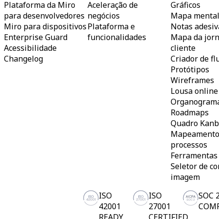
Plataforma da Miro
Aceleração de
Gráficos
para desenvolvedores
negócios
Mapa menta
Miro para dispositivos
Plataforma e
Notas adesiv
Enterprise Guard
funcionalidades
Mapa da jor
Acessibilidade
cliente
Changelog
Criador de f
Protótipos
Wireframes
Lousa online
Organogram
Roadmaps
Quadro Kan
Mapeamento
processos
Ferramentas 
Seletor de co
imagem
ISO
ISO
SOC 
42001
27001
COM
READY
CERTIFIED