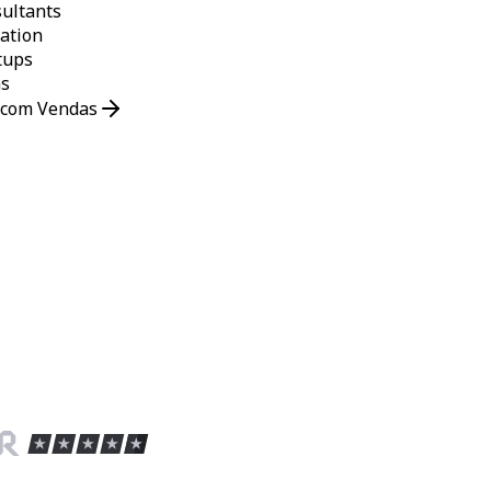
ultants
ation
tups
s
 com Vendas