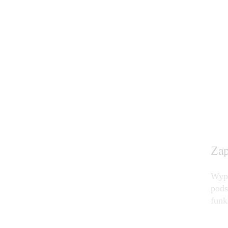
Zap
Wypr
pods
funk