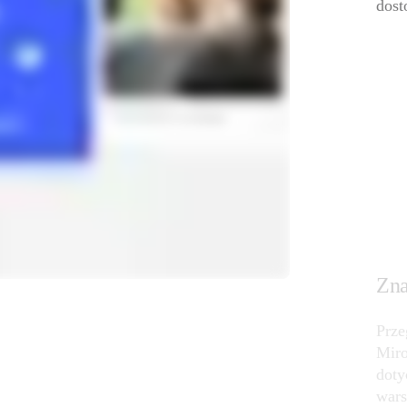
dost
Zna
Prze
Miro
doty
wars