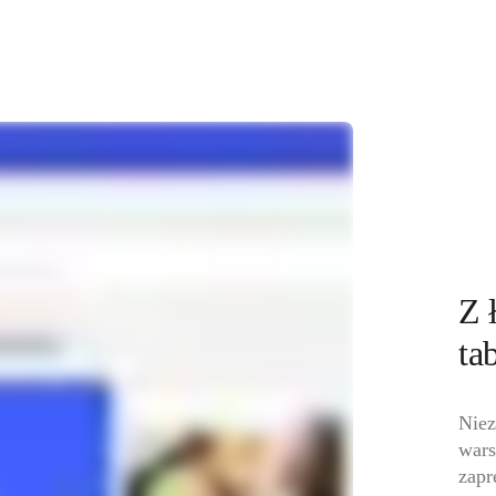
Z 
tab
Niez
wars
zapr