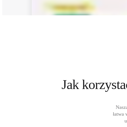
Projektowanie organizacji
Rozwiązania
Według segmentu biznesowego
Przedsiębiorstwa
Małe firmy
Startupy
Według branży
Cyfrowa
Usługi profesjonalne
Produkcja
Handel
Usługi finansowe
Nauki przyrodnicze i farmacja
Według zespołu
Zarządzanie produktem
Jak korzyst
Design i UX
Inżynieria
Przywództwo i operacje produktowe
Operacje
Marketing
Nasza
IT
Według inicjatywy strategicznej
łatwa 
Produktowy model operacyjny
u
Transformacja AI