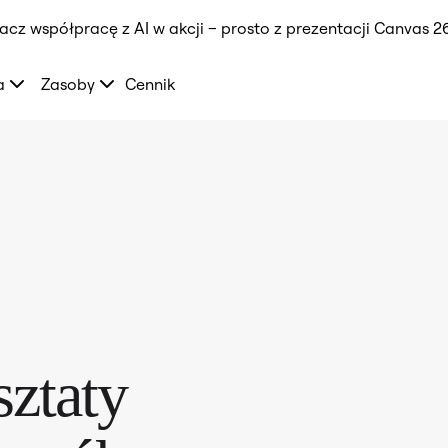
acz współpracę z AI w akcji – prosto z prezentacji Canvas 26
a
Zasoby
Cennik
ztaty 