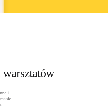
 warsztatów 
na i 
ymanie 
u.