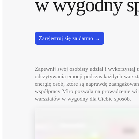
Talktrack
Tabele
Dokumenty
Slajdy
Zastosowania
Polecane
Zarejestruj się za darmo
Odkryj AI Playbooks
Przeglądaj Miroverse
Ogólne
Diagramy
Warsztaty
Burze mózgów
Zapewnij swój osobisty udział i wykorzystaj u
Mapy myśli
odczytywania emocji podczas każdych warszta
Mapy koncepcyjne
Schematy blokowe
energię osób, które są naprawdę zaangażowane
Specjalistyczne
współpracy Miro pozwala na prowadzenie wir
Tworzenie roadmap
warsztatów w wygodny dla Ciebie sposób.
Mapowanie procesów
Projekty techniczne i dokumentacja
Prototypy i wireframe'y
Mapowanie podróży klienta
Synteza badań
Warsztaty projektowe
Planowanie i dostarczanie
Planowanie celów