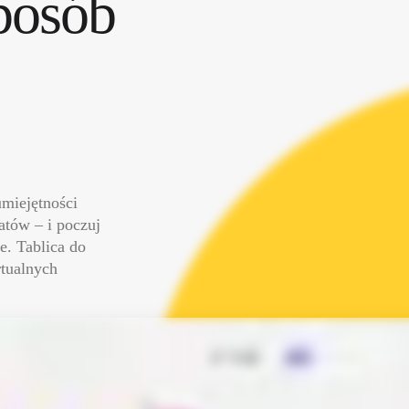
w wygodny sposób 
miejętności 
tów – i poczuj 
. Tablica do 
tualnych 