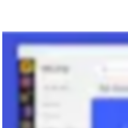
Transformacja metod pracy
Cyfrowe doświadczenia pracowników
Projektowanie usług i doświadczeń klientów
Transformacja chmurowa i oprogramowania
Zasoby
Nauka
Historie klientów
Akademia
Webinary
Nauka przez Reforge
Społeczność i pomoc
Centrum pomocy
Wydarzenia
Społeczność
Blog
Partnerzy i usługi
Usługi profesjonalne Miro
Partnerzy ds. rozwiązań
Cennik