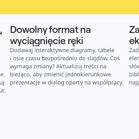
,
Dowolny format na
Za
wyciągnięcie ręki
ek
Dodawaj interaktywne diagramy, tabele 
Zad
i osie czasu bezpośrednio do slajdów. Coś 
ele
wymaga zmiany? Aktualizuj treści na 
słó
. 
bieżąco, aby zmienić jednokierunkowe 
bib
j 
prezentacje w dialog oparty na współpracy.
naj
ut.