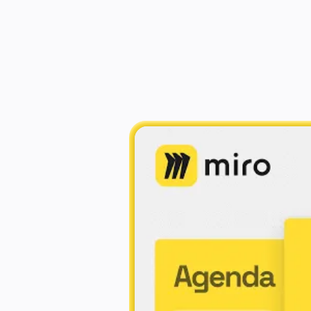
Zastosowania
Polecane
Odkryj AI Playbooks
Slajdy Miro zamieniają
Przeglądaj Miroverse
Ogólne
Diagramy
Warsztaty
Burze mózgów
Mapy myśli
Mapy koncepcyjne
Schematy blokowe
Specjalistyczne
Tworzenie roadmap
Mapowanie procesów
Projekty techniczne i dokumentacja
Prototypy i wireframe'y
Mapowanie podróży klienta
Synteza badań
Warsztaty projektowe
Planowanie i dostarczanie
Planowanie celów
Projektowanie organizacji
Rozwiązania
Według segmentu biznesowego
Przedsiębiorstwa
Małe firmy
Startupy
Według branży
Cyfrowa
Usługi profesjonalne
Produkcja
Handel