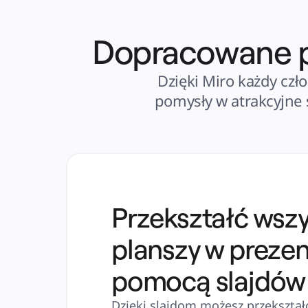
Dopracowane pr
Dzięki Miro każdy czł
pomysły w atrakcyjne s
Przekształć wsz
planszy w prezen
pomocą slajdów
Dzięki slajdom możesz przekształc