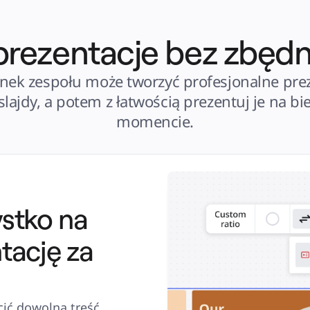
ezentacje bez zbędn
onek zespołu może tworzyć profesjonalne preze
lajdy, a potem z łatwością prezentuj je na b
momencie.
ystko na
tację za
ić dowolną treść 