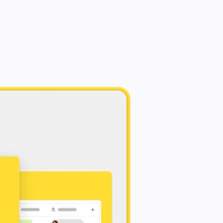
espół wspólnie omawia 