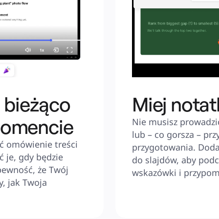
a bieżąco
Miej notat
momencie
Nie musisz prowadzi
lub – co gorsza – prz
ć omówienie treści 
przygotowania. Dodaj
 je, gdy będzie 
do slajdów, aby podc
ewność, że Twój 
wskazówki i przypom
, jak Twoja 