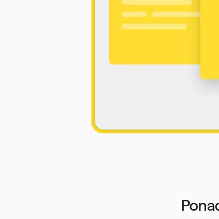
Usługi finansowe
Nauki przyrodnicze i farmacja
Według zespołu
Zarządzanie produktem
Design i UX
Inżynieria
Przywództwo i operacje produktowe
Operacje
Marketing
IT
Według inicjatywy strategicznej
Produktowy model operacyjny
Transformacja AI
Transformacja metod pracy
Cyfrowe doświadczenia pracowników
Projektowanie usług i doświadczeń klientów
Transformacja chmurowa i oprogramowania
Zasoby
Nauka
Historie klientów
Akademia
Webinary
Nauka przez Reforge
Społeczność i pomoc
Centrum pomocy
Wydarzenia
Społeczność
Blog
Partnerzy i usługi
Ponad
Usługi profesjonalne Miro
Partnerzy ds. rozwiązań
Cennik