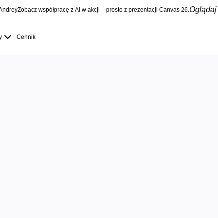
Oglądaj 
Andrey
Zobacz współpracę z AI w akcji – prosto z prezentacji Canvas 26.
y
Cennik
ie rób zwykł
entacji – akt
gażuj uczest