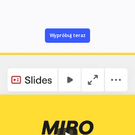
 prezentacje w sesje, podczas których Twój z
pomysły i podejmuje decyzje.
Wypróbuj teraz