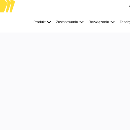
Produkt
Polecane
Produkt
Zastosowania
Rozwiązania
Zasob
Inteligentna plansza
Przepływy
Prototypy i wireframe'y
Engage
Platforma
Przegląd AI
AI Workflows
Łączniki
Serwer MCP
N
Odkryj AI Playbooks
Serwer MCP
Plany projektów
Integracje
Bezpieczeństwo
Enterprise Guard
prez
Platforma dla deweloperów
Aplikacje do pobrania
Formaty
Tablica
Diagramy
Kanban
Osie czasu
zaan
Talktrack
Tabele
Dokumenty
Slajdy