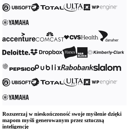
Transformacja metod pracy
Cyfrowe doświadczenia pracowników
Projektowanie usług i doświadczeń klientów
Transformacja chmurowa i oprogramowania
Zasoby
Nauka
Historie klientów
Akademia
Webinary
Nauka przez Reforge
Społeczność i pomoc
Centrum pomocy
Wydarzenia
Społeczność
Blog
Partnerzy i usługi
Usługi profesjonalne Miro
Partnerzy ds. rozwiązań
Cennik
Rozszerzaj w nieskończoność swoje myślenie dzięki
mapom myśli generowanym przez sztuczną
inteligencję