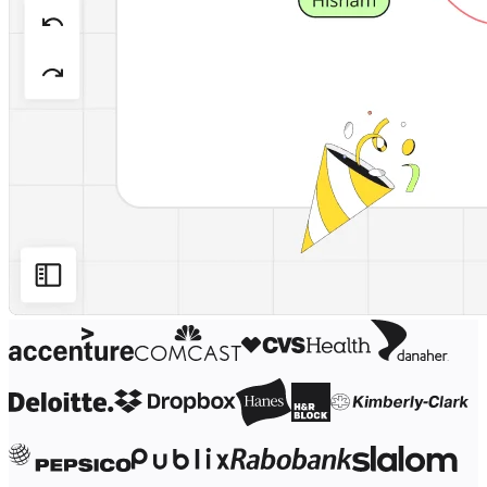
Projektowanie organizacji
Rozwiązania
Według segmentu biznesowego
Przedsiębiorstwa
Małe firmy
Startupy
Według branży
Cyfrowa
Usługi profesjonalne
Produkcja
Handel
Usługi finansowe
Nauki przyrodnicze i farmacja
Według zespołu
Zarządzanie produktem
Design i UX
Inżynieria
Przywództwo i operacje produktowe
Operacje
Marketing
IT
Według inicjatywy strategicznej
Produktowy model operacyjny
Transformacja AI