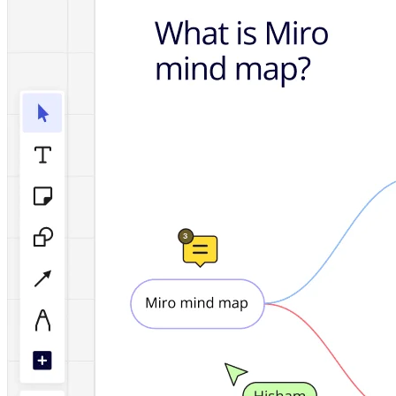
Talktrack
Tabele
Dokumenty
Slajdy
Zastosowania
Polecane
Odkryj AI Playbooks
Przeglądaj Miroverse
Ogólne
Diagramy
Warsztaty
Burze mózgów
Mapy myśli
Mapy koncepcyjne
Schematy blokowe
Specjalistyczne
Tworzenie roadmap
Mapowanie procesów
Projekty techniczne i dokumentacja
Prototypy i wireframe'y
Mapowanie podróży klienta
Synteza badań
Warsztaty projektowe
Planowanie i dostarczanie
Planowanie celów