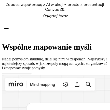
Zobacz współpracę z AI w akcji – prosto z prezentacji
Produkt
Canvas 26.
Polecane
Oglądaj teraz
Inteligentna plansza
Przepływy
Prototypy i wireframe'y
Engage
Platforma
Przegląd AI
AI Workflows
Wspólne mapowanie myśli
Łączniki
Serwer MCP
Odkryj AI Playbooks
Nadaj pomysłom strukturę, dziel się nimi w zespołach. Najszybszy i
Serwer MCP
najłatwiejszy sposób, w jaki zespoły mogą uchwycić, zorganizować
Plany projektów
i zmapować swoje pomysły.
Integracje
Bezpieczeństwo
Enterprise Guard
Platforma dla deweloperów
Aplikacje do pobrania
Formaty
Tablica
Diagramy
Kanban
Osie czasu