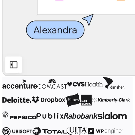
Transformacja metod pracy
Cyfrowe doświadczenia pracowników
Projektowanie usług i doświadczeń klientów
Transformacja chmurowa i oprogramowania
Zasoby
Nauka
Historie klientów
Akademia
Webinary
Nauka przez Reforge
Społeczność i pomoc
Centrum pomocy
Wydarzenia
Społeczność
Blog
Partnerzy i usługi
Usługi profesjonalne Miro
Partnerzy ds. rozwiązań
Cennik