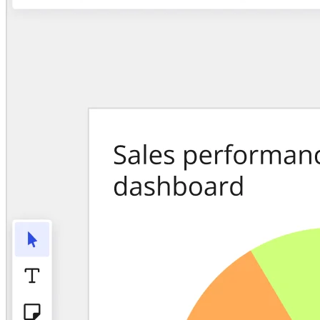
Talktrack
Tabele
Dokumenty
Slajdy
Zastosowania
Polecane
Odkryj AI Playbooks
Przeglądaj Miroverse
Ogólne
Diagramy
Warsztaty
Burze mózgów
Mapy myśli
Mapy koncepcyjne
Schematy blokowe
Specjalistyczne
Tworzenie roadmap
Mapowanie procesów
Projekty techniczne i dokumentacja
Prototypy i wireframe'y
Mapowanie podróży klienta
Synteza badań
Warsztaty projektowe
Planowanie i dostarczanie
Planowanie celów