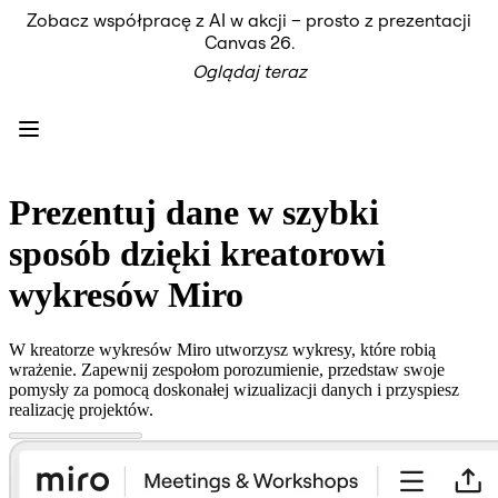
Zobacz współpracę z AI w akcji – prosto z prezentacji
Produkt
Canvas 26.
Polecane
Oglądaj teraz
Inteligentna plansza
Przepływy
Prototypy i wireframe'y
Engage
Platforma
Przegląd AI
AI Workflows
Prezentuj dane w szybki
Łączniki
Serwer MCP
sposób dzięki kreatorowi
Odkryj AI Playbooks
Serwer MCP
wykresów Miro
Plany projektów
Integracje
Bezpieczeństwo
W kreatorze wykresów Miro utworzysz wykresy, które robią
Enterprise Guard
wrażenie. Zapewnij zespołom porozumienie, przedstaw swoje
Platforma dla deweloperów
pomysły za pomocą doskonałej wizualizacji danych i przyspiesz
Aplikacje do pobrania
realizację projektów.
Formaty
Tablica
Diagramy
Kanban
Osie czasu