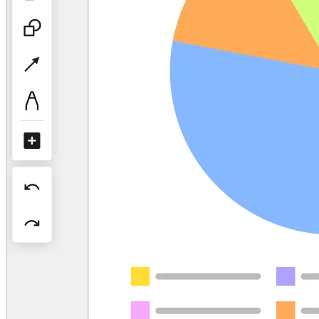
Projektowanie organizacji
Rozwiązania
Według segmentu biznesowego
Przedsiębiorstwa
Małe firmy
Startupy
Według branży
Cyfrowa
Usługi profesjonalne
Produkcja
Handel
Usługi finansowe
Nauki przyrodnicze i farmacja
Według zespołu
Zarządzanie produktem
Design i UX
Inżynieria
Przywództwo i operacje produktowe
Operacje
Marketing
IT
Według inicjatywy strategicznej
Produktowy model operacyjny
Transformacja AI