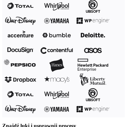
Znajdź luki i usprawnij procesy