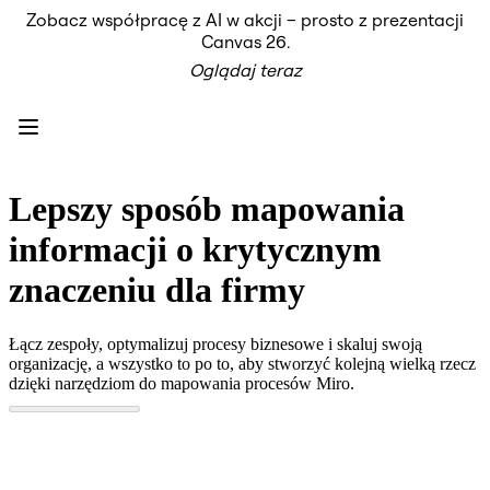
Zobacz współpracę z AI w akcji – prosto z prezentacji
Produkt
Canvas 26.
Polecane
Oglądaj teraz
Inteligentna plansza
Przepływy
Prototypy i wireframe'y
Engage
Platforma
Przegląd AI
AI Workflows
Lepszy sposób mapowania
Łączniki
Serwer MCP
informacji o krytycznym
Odkryj AI Playbooks
Serwer MCP
znaczeniu dla firmy
Plany projektów
Integracje
Bezpieczeństwo
Łącz zespoły, optymalizuj procesy biznesowe i skaluj swoją
Enterprise Guard
organizację, a wszystko to po to, aby stworzyć kolejną wielką rzecz
Platforma dla deweloperów
dzięki narzędziom do mapowania procesów Miro.
Aplikacje do pobrania
Formaty
Tablica
Diagramy
Kanban
Osie czasu