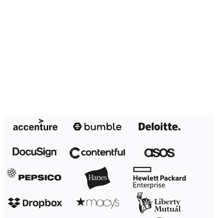
Transformacja metod pracy
Cyfrowe doświadczenia pracowników
Projektowanie usług i doświadczeń klientów
Transformacja chmurowa i oprogramowania
Zasoby
Nauka
Historie klientów
Akademia
Webinary
Nauka przez Reforge
Społeczność i pomoc
Centrum pomocy
Wydarzenia
Społeczność
Blog
Partnerzy i usługi
Usługi profesjonalne Miro
Partnerzy ds. rozwiązań
Cennik