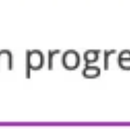
Ideacja i burze mózgów