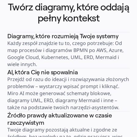
Usługi finansowe
Twórz diagramy, które oddają
Nauki przyrodnicze i farmacja
Według zespołu
pełny kontekst
Zarządzanie produktem
Design i UX
Inżynieria
Przywództwo i operacje produktowe
Operacje
Diagramy, które rozumieją Twoje systemy
Marketing
IT
Każdy zespół znajdzie tu to, czego potrzebuje: Od 
Według inicjatywy strategicznej
map procesów i diagramów BPMN po AWS, Azure, 
Produktowy model operacyjny
Transformacja AI
Google Cloud, Kubernetes, UML, ERD, Mermaid i 
Transformacja metod pracy
Cyfrowe doświadczenia pracowników
wiele innych.
Projektowanie usług i doświadczeń klientów
AI, która Cię nie spowalnia
Transformacja chmurowa i oprogramowania
Zasoby
Przejdź od razu do ideacji i rozwiązywania złożonych 
Nauka
Historie klientów
problemów – wystarczy wpisać prompt i kliknąć. 
Akademia
Miro AI może generować schematy blokowe, 
Webinary
Nauka przez Reforge
diagramy UML, ERD, diagramy Mermaid i inne – 
Społeczność i pomoc
Centrum pomocy
także na podstawie twoich narzędzi-asystentów.
Wydarzenia
Źródło prawdy aktualizowane w czasie
Społeczność
Blog
rzeczywistym
Partnerzy i usługi
Usługi profesjonalne Miro
Twoje diagramy pozostają aktualne i zgodne ze 
Partnerzy ds. rozwiązań
Cennik
źródłem, bez względu na to, gdzie pracujesz, więc 