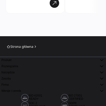
Strona główna
Produkt
Rozwiązania
Narzędzia
Zasoby
Firma
Wersje i cennik
ISO 42001
ISO 27001
READY
CERTIFIED
SOC 2
GDPR