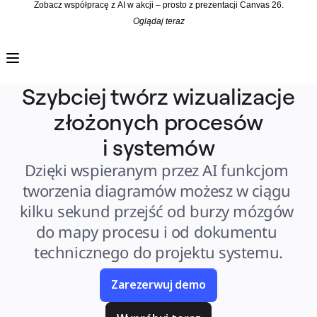
Zobacz współpracę z AI w akcji – prosto z prezentacji Canvas 26.
Oglądaj teraz
Produkt
Polecane
Inteligentna plansza
Przepływy
Prototypy i wireframe'y
Szybciej twórz wizualizacje
Engage
Platforma
złożonych procesów
Przegląd AI
AI Workflows
Łączniki
i systemów
Serwer MCP
Odkryj AI Playbooks
Dzięki wspieranym przez AI funkcjom 
Serwer MCP
Plany projektów
Integracje
tworzenia diagramów możesz w ciągu 
Bezpieczeństwo
Enterprise Guard
kilku sekund przejść od burzy mózgów 
Platforma dla deweloperów
Aplikacje do pobrania
do mapy procesu i od dokumentu 
Formaty
Tablica
technicznego do projektu systemu.
Diagramy
Kanban
Osie czasu
Zarezerwuj demo
Talktrack
Tabele
Dokumenty
Slajdy