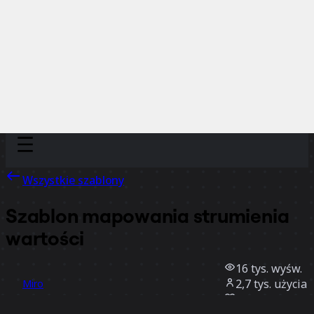
Discover
Według zespołu
Według rozmiaru
Wszystkie szablony
Szablon mapowania strumienia
wartości
16 tys.
wyśw.
2,7 tys.
użycia
Miro
31
polubienia