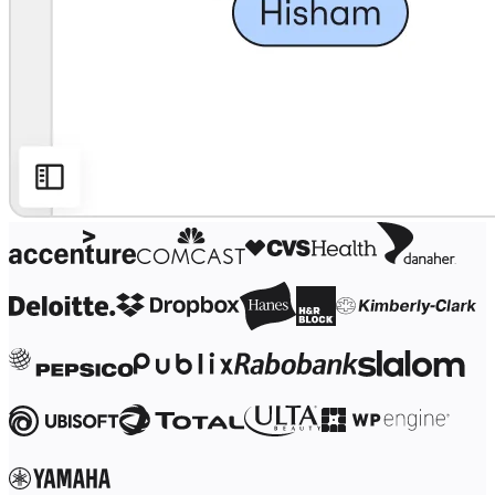
Transformasjon av arbeidsmåter
Digital ansattopplevelse
Kundeopplevelse og tjenestedesign
Sky- og programvaretransformasjon
Ressurser
Læring
Kundeeksempler
Academi
Nettseminarer
Reforge læring
Fellesskap og støtte
Hjelpesenter
Arrangementer
Fellesskap
Blogg
Partnere og tjenester
Miro Profesjonelle tjenester
Løsningspartnere
Priser