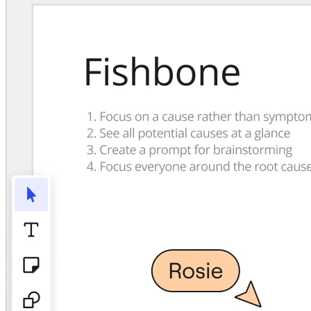
TalkTrack
Tabeller
Docs
Slides
Brukstilfeller
Utvalgt
Utforsk KI-håndbøker
Utforsk Miroverse
Generelt
Diagramming
Seminarer
Idémyldring
Tankekart
Konseptkart
Prosessdiagrammer
Spesialisert
Veikart
Prosesskartlegging
Teknisk design og dokumentasjon
Prototyper og wireframes
Kundereisekartlegging
Forskningsoppsummering
Design Workshops
Planning & Delivery
Målplanlegging