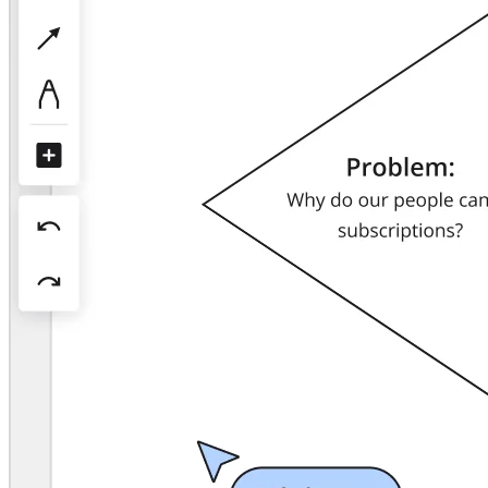
Organisasjonsdesign
Løsninger
Etter forretningssegment
Enterprise
Små bedrifter
Oppstartsbedrifter
Etter bransje
Digital
Profesjonelle tjenester
Produksjon
Varehandel
Finansielle tjenester
Biovitenskap og farmasøytisk
Etter team
Produktstyring
Design og UX
Teknologi
Produktledelse og drift
Drift
Markedsføring
IT
Etter strategiske initiativer
Produktoperativsystem
KI-transformasjon