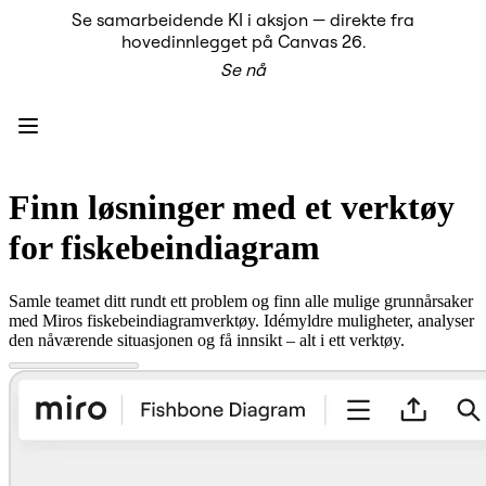
Se samarbeidende KI i aksjon — direkte fra
Produkt
hovedinnlegget på Canvas 26.
Utvalgt
Se nå
Intelligent Canvas™
Flows
Prototyper og wireframes
Engage
Plattform
KI-oversikt
KI Workflows
Finn løsninger med et verktøy
Forbindelser
MCP Server
for fiskebeindiagram
Utforsk KI-håndbøker
MCP Server
Blueprints
Samle teamet ditt rundt ett problem og finn alle mulige grunnårsaker
Integreringer
med Miros fiskebeindiagramverktøy. Idémyldre muligheter, analyser
Sikkerhet
den nåværende situasjonen og få innsikt – alt i ett verktøy.
Enterprise Guard
Utviklerplattform
Last ned apper
Formater
Whiteboard
Diagrammer
Kanban
Tidslinjer