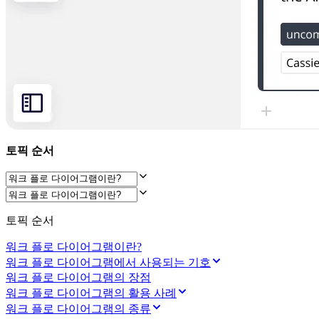
기술 설계 및 문서화
프로토타입 및 와이어프레임
고객 여정 매핑
리서치 종합 분석
Design Workshops
Planning & Delivery
목표 계획
조직 설계
솔루션
비즈니스 유형별
Enterprise
토픽 순서
소규모 비즈니스
스타트업
산업별
디지털
토픽 순서
전문가 서비스
제조
워크 플로 다이어그램이란?
리테일
워크 플로 다이어그램에서 사용되는 기호
금융 서비스
워크 플로 다이어그램의 장점
제약 및 생명과학
워크 플로 다이어그램의 활용 사례
팀별
워크 플로 다이어그램의 종류
제품 관리