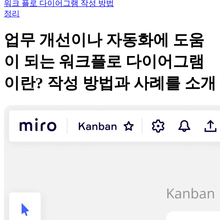
워크 플로 다이어그램 작성 방법
디자인 및 UX
정리
엔지니어링
프로덕트 리더십 및 운영
업무 개선이나 자동화에 도움
운영
마케팅
IT
이 되는 워크플로 다이어그램
전략적 이니셔티브별
제품 운영 시스템
이란? 작성 방법과 사례를 소개
AI 트랜스포메이션
업무 방식 전환
디지털 직원 경험
고객 경험 및 서비스 디자인
클라우드 및 소프트웨어 혁신
리소스
학습
고객 스토리
아카데미
웨비나
Reforge 학습
커뮤니티 및 지원
도움말 센터