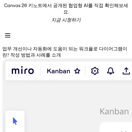
Canvas 26 키노트에서 공개된 협업형 AI를 직접 확인해보세
프로덕트
요.
추천
지금 시청하기
인텔리전트 캔버스
워크플로
프로토타입 및 와이어프레임
Engage
플랫폼
업무 개선이나 자동화에 도움이 되는 워크플로 다이어그램이
AI 개요
란? 작성 방법과 사례를 소개
AI Workflows
커넥터
MCP 서버
AI 플레이북 살펴보기
MCP 서버
프로젝트 플랜
통합
보안
Enterprise Guard
개발자 플랫폼
앱 다운로드
포맷
화이트보드