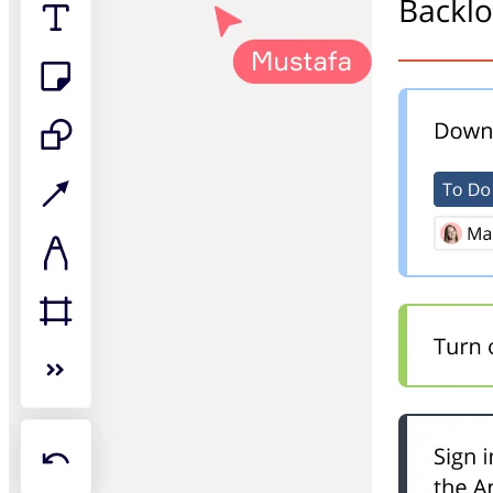
다이어그램
칸반
타임라인
TalkTrack
테이블
문서
슬라이드
사용 사례
추천
AI 플레이북 살펴보기
Miroverse 살펴보기
일반
다이어그램 작성
워크숍
브레인스토밍
마인드맵
컨셉맵
플로차트
전문
로드맵 작성
프로세스 매핑