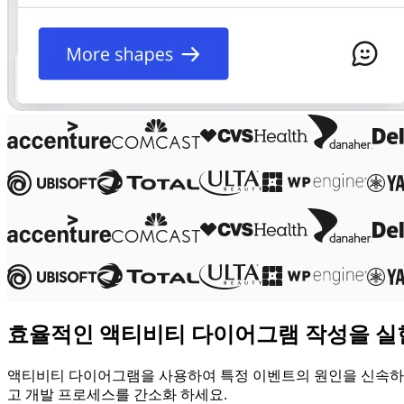
디자인 및 UX
엔지니어링
프로덕트 리더십 및 운영
운영
마케팅
IT
전략적 이니셔티브별
제품 운영 시스템
AI 트랜스포메이션
업무 방식 전환
디지털 직원 경험
고객 경험 및 서비스 디자인
클라우드 및 소프트웨어 혁신
리소스
학습
고객 스토리
아카데미
웨비나
효율적인 액티비티 다이어그램 작성을 실
Reforge 학습
커뮤니티 및 지원
액티비티 다이어그램을 사용하여 특정 이벤트의 원인을 신속하게 
도움말 센터
고 개발 프로세스를 간소화 하세요.