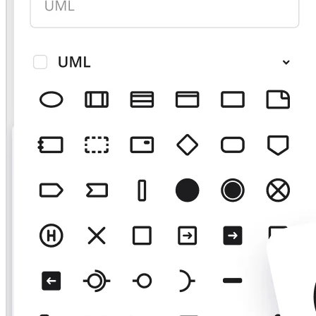
다이어그램
칸반
타임라인
TalkTrack
테이블
문서
슬라이드
사용 사례
추천
AI 플레이북 살펴보기
Miroverse 살펴보기
일반
다이어그램 작성
워크숍
브레인스토밍
마인드맵
컨셉맵
플로차트
전문
로드맵 작성
프로세스 매핑