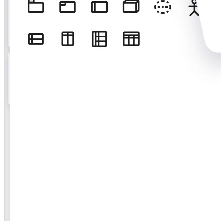
기술 설계 및 문서화
프로토타입 및 와이어프레임
고객 여정 매핑
리서치 종합 분석
Design Workshops
Planning & Delivery
목표 계획
조직 설계
솔루션
비즈니스 유형별
Enterprise
소규모 비즈니스
스타트업
산업별
디지털
전문가 서비스
제조
리테일
금융 서비스
제약 및 생명과학
팀별
제품 관리