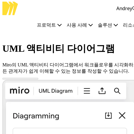
Andrey
프로덕트
추천
인텔리전트 캔버스
프로덕트
사용 사례
솔루션
리소
워크플로
프로토타입 및 와이어프레임
Engage
UML 액티비티 다이어그램
플랫폼
AI 개요
AI Workflows
커넥터
Miro의 UML 액티비티 다이어그램에서 워크플로우를 시각화하
MCP 서버
든 관계자가 쉽게 이해할 수 있는 정보를 작성할 수 있습니다.
AI 플레이북 살펴보기
MCP 서버
프로젝트 플랜
통합
보안
Enterprise Guard
개발자 플랫폼
앱 다운로드
포맷
화이트보드