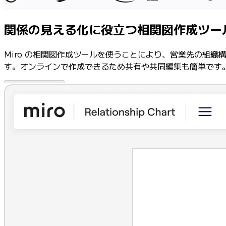
業界別
デジタル
関係の見える化に役立つ相関図作成ツー
専門サービス
製造
Miro の相関図作成ツールを使うことにより、営業先の組
小売
す。オンラインで作成できるため共有や共同編集も簡単です
金融サービス
製薬とライフサイエンス
チーム別
プロダクト管理
デザインと UX
エンジニアリング
製品部門の統括と運営
業務運営
マーケティング
IT
戦略的イニシアティブ別
Product OS
AI トランスフォーメーション
働き方変革