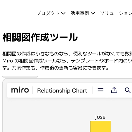
プロダクト
プロダクト
活用事例
ソリューショ
注目アイテム
インテリジェント キャンバス
フロー
相関図作成ツール
プロトタイプとワイヤーフレーム
Engage
プラットフォーム
相関図の作成は小さなものなら、便利なツールがなくても数
AI 概要
Miro の相関図作成ツールなら、テンプレートやボード内
AI Workflows
す。共同作業も、作成後の更新も容易にできます。
コネクター
MCP サーバー
AI プレイブックを見る
MCP サーバー
ブループリント
インテグレーション
セキュリティー
Enterprise Guard
開発者プラットフォーム