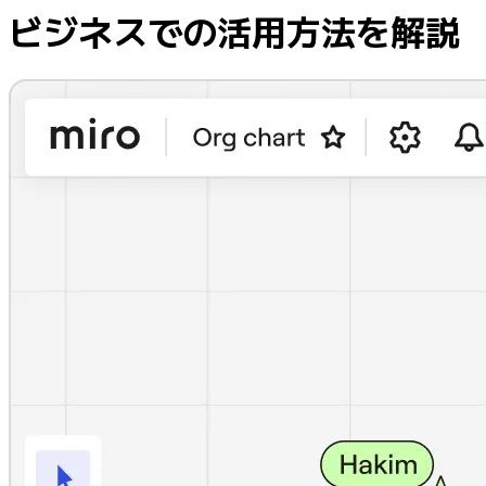
ビジネスでの活用方法を解説
社内デジタル環境
顧客体験とサービスのデザイン
クラウドとソフトウェアの変革
リソース
学習
お客様事例
アカデミー
ウェビナー
Reforge Learning
コミュニティーとサポート
ヘルプセンター
イベント
コミュニティー
ブログ
パートナーとサービス
Miro プロフェッショナル サービス
ソリューション パートナー
料金プラン