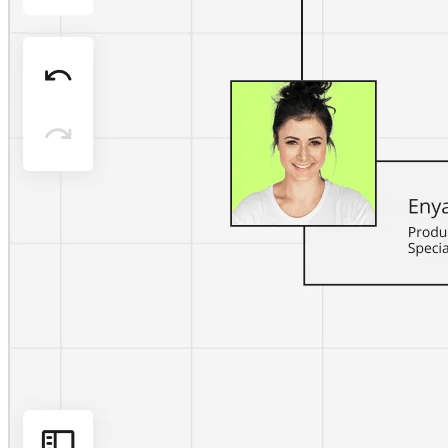
マインドマップ
コンセプトマップ
フローチャート
特定用途
ロードマップ策定
プロセスマップ作成
技術設計・ドキュメント
プロトタイプとワイヤーフレーム
顧客ジャーニーマップ
リサーチ統合
Design Workshops
Planning & Delivery
目標の策定
組織づくり
ソリューション
企業規模別
エンタープライズ
中小企業
ベンチャー