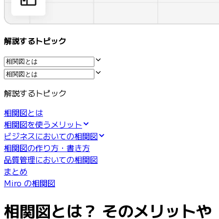
業界別
デジタル
専門サービス
解説するトピック
製造
小売
金融サービス
製薬とライフサイエンス
チーム別
解説するトピック
プロダクト管理
デザインと UX
相関図とは
エンジニアリング
相関図を使うメリット
製品部門の統括と運営
ビジネスにおいての相関図
業務運営
相関図の作り方・書き方
マーケティング
品質管理においての相関図
IT
まとめ
戦略的イニシアティブ別
Miro の相関図
Product OS
AI トランスフォーメーション
相関図とは？ そのメリットや
働き方変革