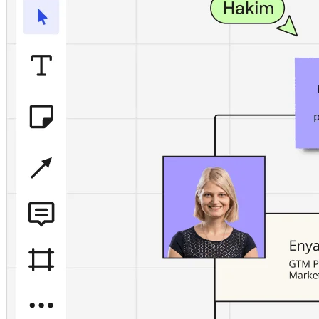
アプリをダウンロード
フォーマット
ホワイトボード
ダイアグラム
カンバン
タイムライン
Talktrack
テーブル
文書
スライド
活用事例
注目アイテム
AI プレイブックを見る
Miroverse をチェック
全般
ダイアグラム
ワークショップ
ブレインストーミング