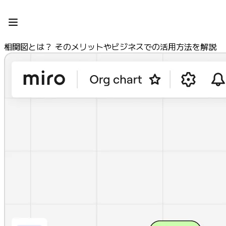
プロダクト
注目アイテム
インテリジェント キャンバス
相関図とは？ そのメリットやビジネスでの活用方法を解説
フロー
プロトタイプとワイヤーフレーム
Engage
プラットフォーム
AI 概要
AI Workflows
コネクター
MCP サーバー
AI プレイブックを見る
MCP サーバー
ブループリント
インテグレーション
セキュリティー
Enterprise Guard
開発者プラットフォーム