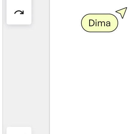
業界別
デジタル
専門サービス
製造
小売
金融サービス
製薬とライフサイエンス
チーム別
プロダクト管理
デザインと UX
エンジニアリング
製品部門の統括と運営
業務運営
マーケティング
IT
戦略的イニシアティブ別
Product OS
AI トランスフォーメーション
働き方変革