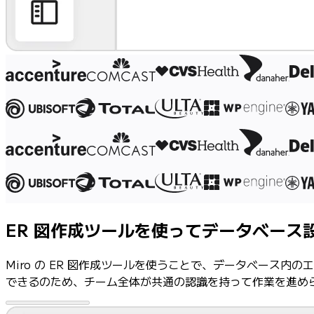
社内デジタル環境
顧客体験とサービスのデザイン
クラウドとソフトウェアの変革
リソース
学習
お客様事例
アカデミー
ウェビナー
Reforge Learning
コミュニティーとサポート
ヘルプセンター
イベント
コミュニティー
ER 図作成ツールを使ってデータベース
ブログ
パートナーとサービス
Miro の ER 図作成ツールを使うことで、データベース内
Miro プロフェッショナル サービス
できるのため、チーム全体が共通の認識を持って作業を進められ
ソリューション パートナー
料金プラン