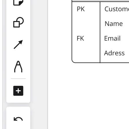
マインドマップ
コンセプトマップ
フローチャート
特定用途
ロードマップ策定
プロセスマップ作成
技術設計・ドキュメント
プロトタイプとワイヤーフレーム
顧客ジャーニーマップ
リサーチ統合
Design Workshops
Planning & Delivery
目標の策定
組織づくり
ソリューション
企業規模別
エンタープライズ
中小企業
ベンチャー