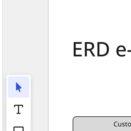
アプリをダウンロード
フォーマット
ホワイトボード
ダイアグラム
カンバン
タイムライン
Talktrack
テーブル
文書
スライド
活用事例
注目アイテム
AI プレイブックを見る
Miroverse をチェック
全般
ダイアグラム
ワークショップ
ブレインストーミング