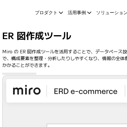
プロダクト
プロダクト
活用事例
ソリューショ
注目アイテム
インテリジェント キャンバス
フロー
ER 図作成ツール
プロトタイプとワイヤーフレーム
Engage
プラットフォーム
Miro の ER 図作成ツールを活用することで、データベ
AI 概要
で、構成要素を整理・分析したりしやすくなり、情報の全体
AI Workflows
かかることができます。
コネクター
MCP サーバー
AI プレイブックを見る
MCP サーバー
ブループリント
インテグレーション
セキュリティー
Enterprise Guard
開発者プラットフォーム