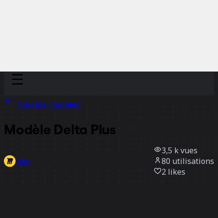
Discover
Par équipe
Par taille
Tous les modèles
Modèle Delta Plus
3,5 k
vues
80
utilisations
Miro
2
likes
Utiliser ce modèle