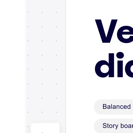
Enregistrement
Tables
Documents
Diapositives
Cas d’utilisation
À la une
Explorer les playbooks d’IA
Explorer le Miroverse
Général
Diagrammes
Ateliers
Brainstorming
Cartes mentales
Cartes conceptuelles
Diagrammes de flux
Spécialisé
Création de roadmaps
Cartographie des processus
Conception technique et documentation
Prototypes et wireframes
Cartographie du parcours client
Synthèse de recherche
Ateliers de design
Planification et livraison
Planification des objectifs