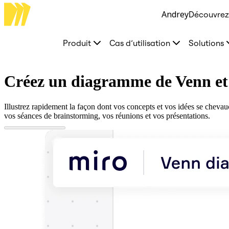
Andrey
Découvrez 
Produit
À la une
Canevas intelligent
Produit
Cas d’utilisation
Solutions
Flux
Prototypes et wireframes
Engage
Plateforme
Créez un diagramme de Venn et 
Présentation de l’IA
AI Workflows
Connecteurs
Illustrez rapidement la façon dont vos concepts et vos idées se cheva
Serveur MCP
vos séances de brainstorming, vos réunions et vos présentations.
Explorer les playbooks d’IA
Serveur MCP
Plans d’action
Intégrations
Sécurité
Enterprise Guard
Plateforme de développement
Télécharger les applications
Formats
Tableau blanc
Diagrammes
Kanban
Plannings