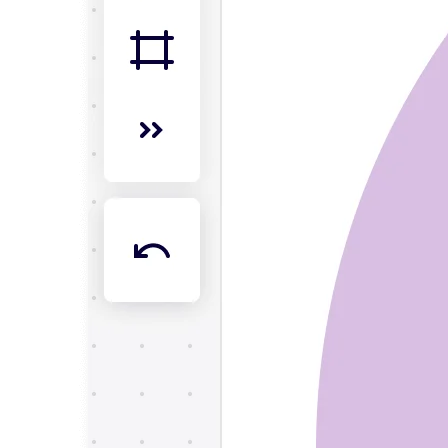
Transformation des méthodes de travail
Expérience numérique du personnel
Conception de l’expérience client et de service
Transformation du cloud et des logiciels
Ressources
Apprentissage
Témoignages clients
Académie
Webinaires
Formations Reforge
Communauté et service d’assistance
Centre d’assistance
Évènements
Communauté
Blog
Partenaires et services
Services professionnels Miro
Partenaires de solutions
Tarifs