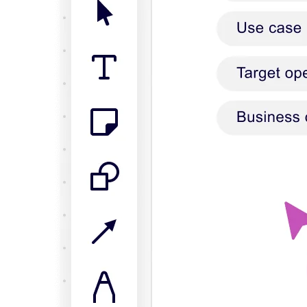
Conception organisationnelle
Solutions
Par segment d’activité
Grandes entreprises
Petites entreprises
Start-ups
Par secteur
Numérique
Services professionnels
Industrie manufacturière
Commerce de détail
Services financiers
Pharmaceutique et sciences de la vie
Par équipe
Gestion de produit
Conception et UX
Ingénierie
Leadership produit et opérations
Opérations
Marketing
IT
Par initiative stratégique
Système d’exploitation produit
Transformation par l’IA