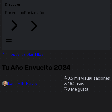
Discover
Por equipo
Por tamaño
Todas las plantillas
Tu Año Envuelto 2024
3,5 mil
visualizaciones
164
usos
Katie Mills-Harvey
9
Me gusta
Usar la plantilla