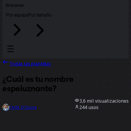
Discover
Por equipo
Por tamaño
Todas las plantillas
¿Cuál es tu nombre
espeluznante?
3,6 mil
visualizaciones
244
usos
Clyde D'Souza
28
Me gusta
Usar la plantilla