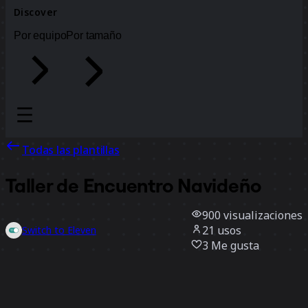
Discover
Por equipo
Por tamaño
Todas las plantillas
Taller de Encuentro Navideño
900
visualizaciones
21
usos
Switch to Eleven
3
Me gusta
Usar la plantilla