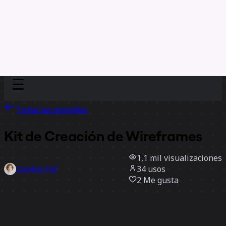
Discover
Por equipo
Por tamaño
Todas las plantillas
Kit de Creación de Wireframes
1,1 mil
visualizaciones
34
usos
Carolina Poll
2
Me gusta
Usar la plantilla