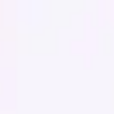
Miroverse
Plantillas
Para ti
Impulsadas por IA
Por caso de uso